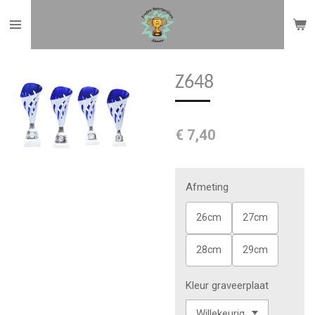
Ga
direct
naar
de
Z648
hoofdinhoud
€ 7,40
Afmeting
26cm
27cm
28cm
29cm
Kleur graveerplaat