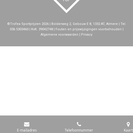
©Trofea Sportprijzen 2026 | Bolderweg 2, Gebouw E 8, 1332 AT, Almere | Tel.
036 5303460 | KvK. 39042748 | Fouten en prijswijzigingen voorbehouden |
Algemene voorwaarden | Privacy
E-mailadres
Telefoonnummer
Kaart