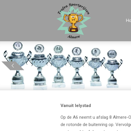
Ga
direct
H
naar
de
hoofdinhoud
Vanuit lelystad
Op de A6 neemt u afslag 8 Almere-O
de rotonde de buitenring op. Vervolg