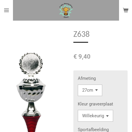
Ga
direct
naar
de
Z638
hoofdinhoud
€ 9,40
Afmeting
Kleur graveerplaat
Sportafbeelding