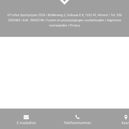
©Trofea Sportprijzen 2026 | Bolderweg 2, Gebouw E 8, 1332 AT, Almere | Tel. 036
5303460 | KvK. 39042748 | Fouten en prijswijzigingen voorbehouden | Algemene
voorwaarden | Privacy
E-mailadres
Telefoonnummer
Kaar