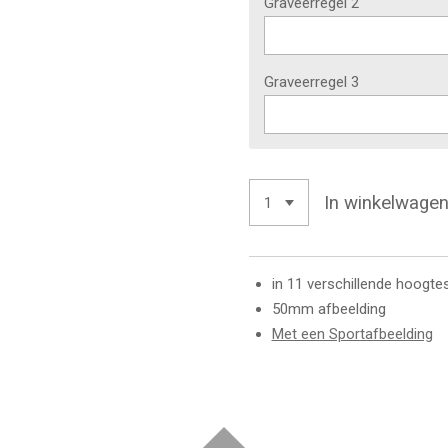
Graveerregel 2
Graveerregel 3
In winkelwage
in 11 verschillende hoogte
50mm afbeelding
Met een Sportafbeelding