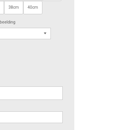
38cm
40cm
beelding