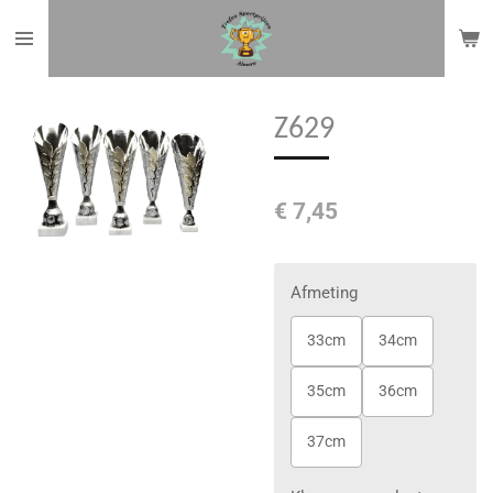
Ga
direct
naar
de
Z629
hoofdinhoud
€ 7,45
Afmeting
33cm
34cm
35cm
36cm
37cm