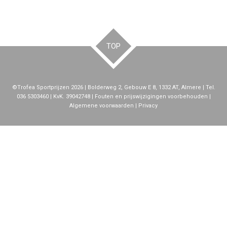
TOP
©Trofea Sportprijzen 2026 | Bolderweg 2, Gebouw E 8, 1332 AT, Almere | Tel.
036 5303460 | KvK. 39042748 | Fouten en prijswijzigingen voorbehouden |
Algemene voorwaarden | Privacy