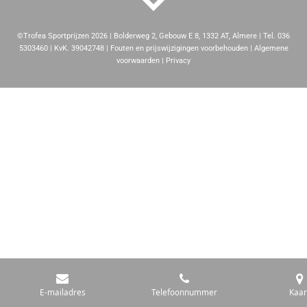
©Trofea Sportprijzen 2026 | Bolderweg 2, Gebouw E 8, 1332 AT, Almere | Tel. 036
5303460 | KvK. 39042748 | Fouten en prijswijzigingen voorbehouden | Algemene
voorwaarden | Privacy
E-mailadres
Telefoonnummer
Kaar