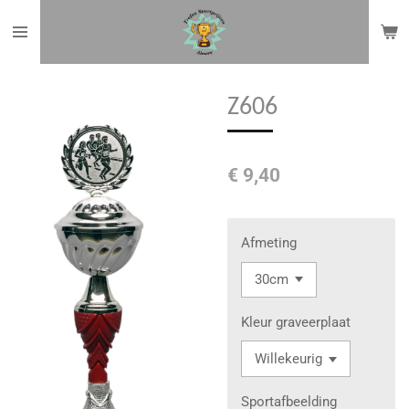
Ga
direct
naar
de
Z606
hoofdinhoud
€ 9,40
Afmeting
Kleur graveerplaat
Sportafbeelding