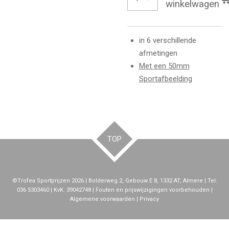
winkelwagen
in 6 verschillende
afmetingen
Met een 50mm
Sportafbeelding
TOP
©Trofea Sportprijzen 2026 | Bolderweg 2, Gebouw E 8, 1332 AT, Almere | Tel.
036 5303460 | KvK. 39042748 | Fouten en prijswijzigingen voorbehouden |
Algemene voorwaarden | Privacy