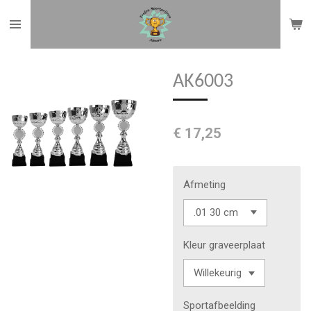
Ga
direct
naar
de
AK6003
hoofdinhoud
€ 17,25
Afmeting
Kleur graveerplaat
Sportafbeelding