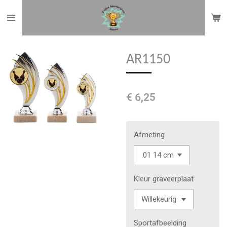
Ga
direct
naar
de
AR1150
hoofdinhoud
€ 6,25
Afmeting
Kleur graveerplaat
Sportafbeelding