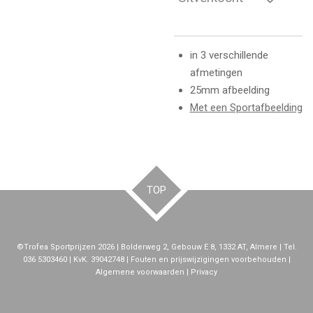
in 3 verschillende
afmetingen
25mm afbeelding
Met een Sportafbeelding
TOP
©Trofea Sportprijzen 2026 | Bolderweg 2, Gebouw E 8, 1332 AT, Almere | Tel.
036 5303460 | KvK. 39042748 | Fouten en prijswijzigingen voorbehouden |
Algemene voorwaarden | Privacy