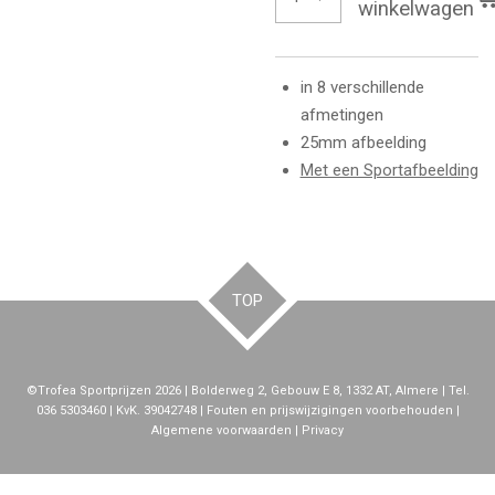
winkelwagen
in 8 verschillende
afmetingen
25mm afbeelding
Met een Sportafbeelding
TOP
©Trofea Sportprijzen 2026 | Bolderweg 2, Gebouw E 8, 1332 AT, Almere | Tel.
036 5303460 | KvK. 39042748 | Fouten en prijswijzigingen voorbehouden |
Algemene voorwaarden | Privacy