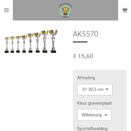
Ga
direct
naar
de
AK5570
hoofdinhoud
€ 15,60
Afmeting
Kleur graveerplaat
Sportafbeelding