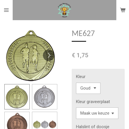
Ga
direct
naar
de
ME627
hoofdinhoud
€ 1,75
Kleur
Kleur graveerplaat
Halslint of doosje