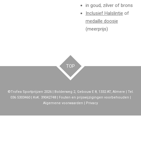
in goud, zilver of brons
Inclusief Halslintje
of
medaille doosje
(meerprijs)
TOP
©Trofea Sportprijzen 2026 | Bolderweg 2, Gebouw E 8, 1332 AT, Almere | Tel.
036 5303460 | KvK. 39042748 | Fouten en prijswijzigingen voorbehouden |
Algemene voorwaarden | Privacy