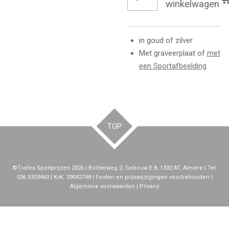
winkelwagen
in goud of zilver
Met graveerplaat of
met
een Sportafbeelding
TOP
©Trofea Sportprijzen 2026 | Bolderweg 2, Gebouw E 8, 1332 AT, Almere | Tel.
036 5303460 | KvK. 39042748 | Fouten en prijswijzigingen voorbehouden |
Algemene voorwaarden | Privacy