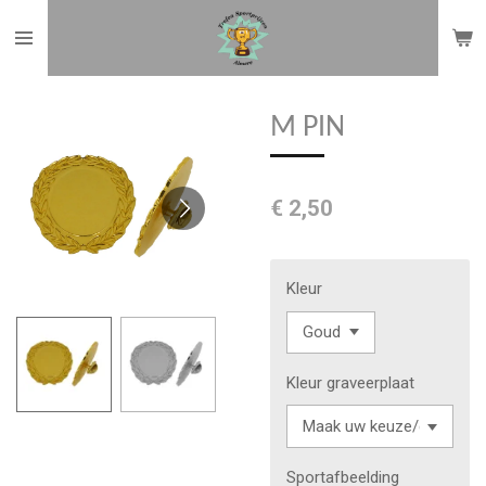
Ga
direct
naar
de
M PIN
hoofdinhoud
€ 2,50
Kleur
Kleur graveerplaat
Sportafbeelding