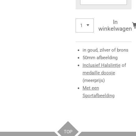
In
winkelwagen
in goud, zilver of brons
50mm afbeelding
Inclusief Halslintje
of
medaille doosje
(meerprijs)
Met een
Sportafbeelding
TOP