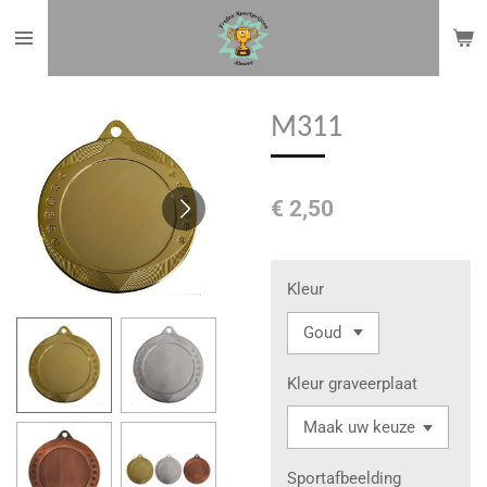
Ga
direct
naar
de
M311
hoofdinhoud
€ 2,50
Kleur
Kleur graveerplaat
Sportafbeelding