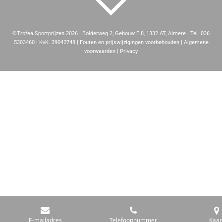
©Trofea Sportprijzen 2026 | Bolderweg 2, Gebouw E 8, 1332 AT, Almere | Tel. 036
5303460 | KvK. 39042748 | Fouten en prijswijzigingen voorbehouden | Algemene
voorwaarden | Privacy
E-mailadres
Telefoonnummer
Kaar