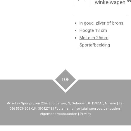
winkelwagen
in goud, zilver of brons
Hoogte 13 cm
Met een 25mm
Sportafbeelding
TOP
©Trofea Sportprijzen 2026 | Bolderweg 2, Gebouw E 8, 1332 AT, Almere | Tel.
036 5303460 | KvK. 39042748 | Fouten en prijswijzigingen voorbehouden |
Algemene voorwaarden | Privacy