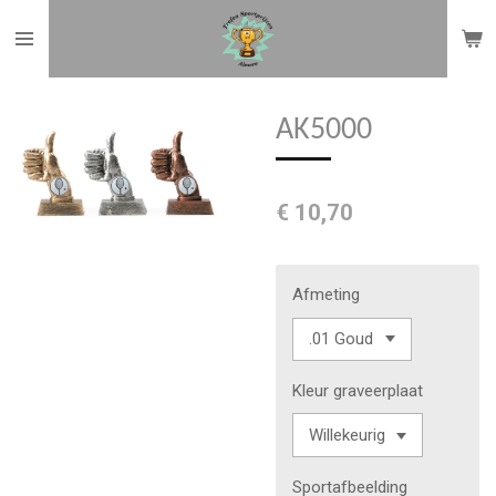
Ga
direct
naar
de
AK5000
hoofdinhoud
€ 10,70
Afmeting
Kleur graveerplaat
Sportafbeelding